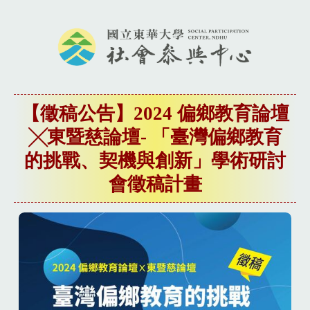
【徵稿公告】2024 偏鄉教育論壇
╳東暨慈論壇- 「臺灣偏鄉教育
的挑戰、契機與創新」學術研討
會徵稿計畫