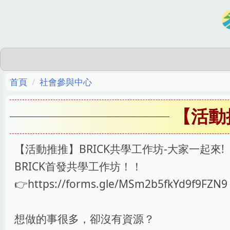
跳
到
主
要
內
容
首頁
社會參與中心
區
【活動
【活動推推】BRICK共學工作坊-大家一起來!
BRICK首發共學工作坊！！
👉https://forms.gle/MSm2b5fkYd9f9FZN9
想做的事很多，卻沒有資源？