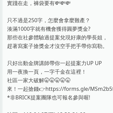
實踐在走，褲袋要有💸💸💸
只不過是250字，怎麼會拿麼難產？
湊滿1000字就有機會獲得圓夢獎金?
那些在社參體驗過提案兌現好康的學長姐，
趕著寫案子搶獎金才沒空手把手帶你寫勒。
只好出動金牌講師帶你一起提案力UP UP
用一夜換一頁，一字千金在這裡！
社區一家大破解🤫🤫🤫🤫🤫
來！一起搶錢👉https://forms.gle/MSm2b5f
*非BRICK提案團隊也可報名參與喔!