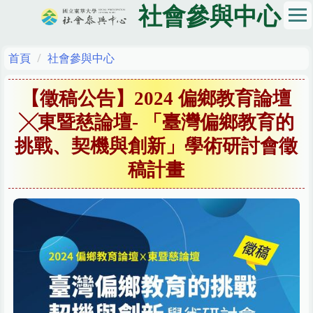
跳
社會參與中心
到
主
要
首頁
社會參與中心
內
容
【徵稿公告】2024 偏鄉教育論壇
區
╳東暨慈論壇- 「臺灣偏鄉教育的
挑戰、契機與創新」學術研討會徵
稿計畫